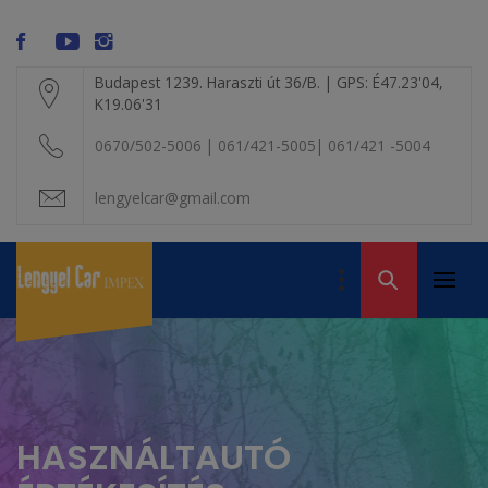
Skip
modal-check
to
content
Budapest 1239. Haraszti út 36/B. | GPS: É47.23'04,
K19.06'31
0670/502-5006 | 061/421-5005| 061/421 -5004
lengyelcar@gmail.com
LENGYEL CAR
IMPEX KFT. – A
Primar
Volvo alkatrész
VOLVO BONTÓ
Menu
kereskedelem
HASZNÁLTAUTÓ