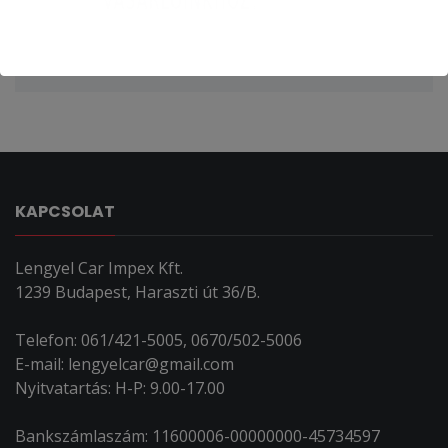
KAPCSOLAT
Lengyel Car Impex Kft.
1239 Budapest, Haraszti út 36/B.
Telefon: 061/421-5005, 0670/502-5006
E-mail: lengyelcar@gmail.com
Nyitvatartás: H-P: 9.00-17.00
Bankszámlaszám: 11600006-00000000-45734597