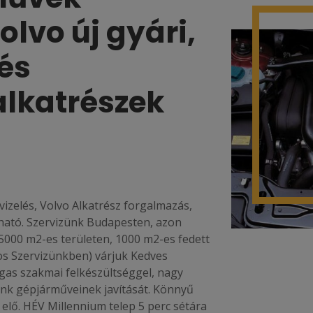
olvo új gyári,
és
alkatrészek
zelés, Volvo Alkatrész forgalmazás,
ható. Szervizünk Budapesten, azon
l 5000 m2-es területen, 1000 m2-es fedett
os Szervizünkben) várjuk Kedves
agas szakmai felkészültséggel, nagy
eink gépjárműveinek javítását. Könnyű
 elő. HÉV Millennium telep 5 perc sétára