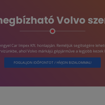
egbízható Volvo sze
ngyel Car Impex Kft. honlapján. Reméljük segítségére lehet
rvizünkbe, ahol Volvo márkájú gépjárműve a legjobb kezek 
FOGLALJON IDŐPONTOT / HÍVJON BIZALOMMAL!