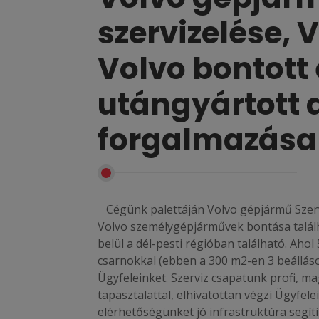
szervizelése, V
Volvo bontott 
utángyártott 
forgalmazása
Cégünk palettáján Volvo gépjármű Szervi
Volvo személygépjárművek bontása talál
belül a dél-pesti régióban található. Aho
csarnokkal (ebben a 300 m2-en 3 beállás
Ügyfeleinket. Szerviz csapatunk profi, m
tapasztalattal, elhivatottan végzi Ügyfel
elérhetőségünket jó infrastruktúra segíti