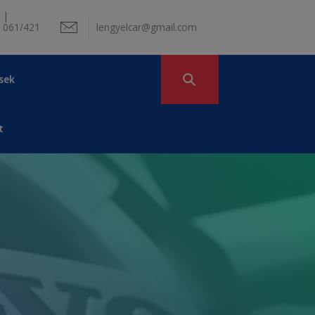
 |
 061/421
lengyelcar@gmail.com
sek
t