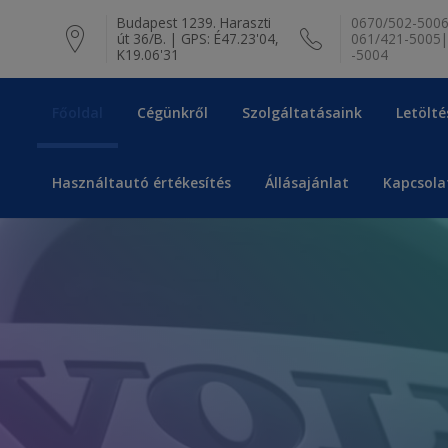
modal-check
Budapest 1239. Haraszti
0670/502-5006
út 36/B. | GPS: É47.23'04,
061/421-5005|
K19.06'31
-5004
Főoldal
Cégünkről
Szolgáltatásaink
Letölté
Használtautó értékesítés
Állásajánlat
Kapcsola