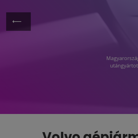
Magyarországi
utángyártot
Volvo gépjár