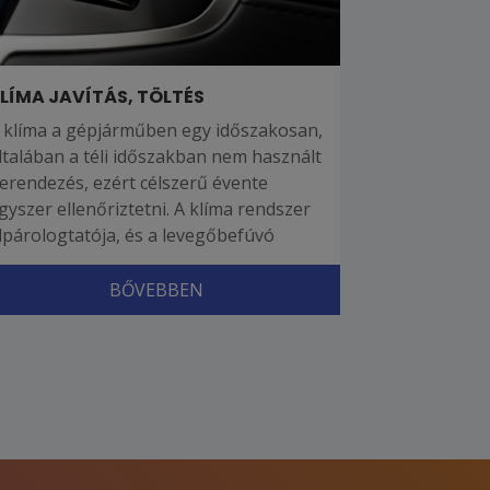
LÍMA JAVÍTÁS, TÖLTÉS
 klíma a gépjárműben egy időszakosan,
ltalában a téli időszakban nem használt
erendezés, ezért célszerű évente
gyszer ellenőriztetni. A klíma rendszer
lpárologtatója, és a levegőbefúvó
BŐVEBBEN