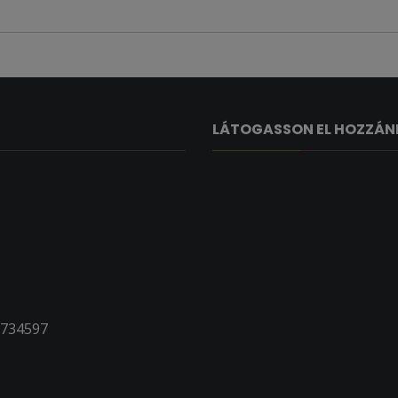
LÁTOGASSON EL HOZZÁN
5734597