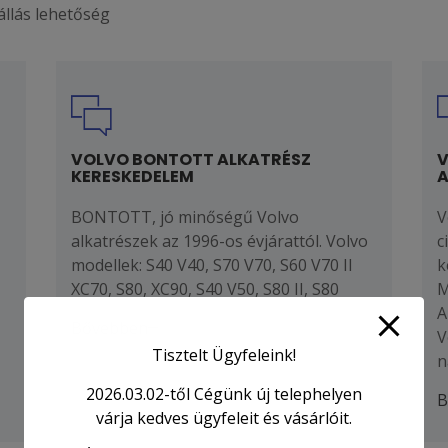
állás lehetőség
VOLVO BONTOTT ALKATRÉSZ
V
KERESKEDELEM
A
BONTOTT, jó minőségű Volvo
V
alkatrészek az 1996-os évjárattól. Volvo
c
modellek: S40 V40, S70 V70, S60 V70 II
k
XC70, S80, XC90, S40 V50, S80 II, S80
M
A
Bővebben
V
Tisztelt Ügyfeleink!
n
2026.03.02-től Cégünk új telephelyen
B
várja kedves ügyfeleit és vásárlóit.