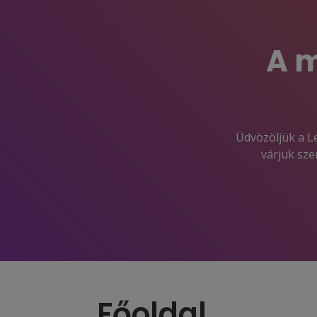
A m
Üdvözöljük a Le
várjuk sze
Főoldal