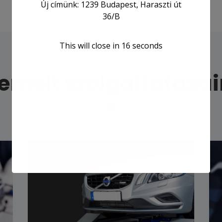
Új címünk: 1239 Budapest, Haraszti út
36/B
This will close in
15
seconds
emelt szolgáltatása