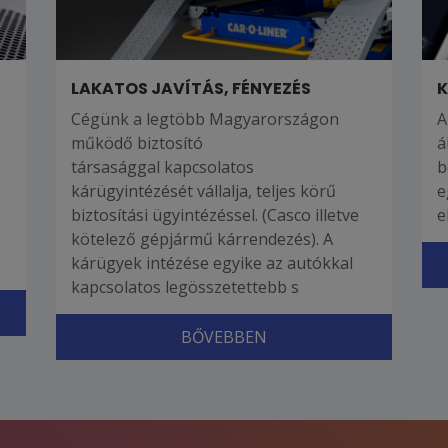
LAKATOS JAVÍTÁS, FÉNYEZÉS
K
Cégünk a legtöbb Magyarországon
A
működő biztosító
á
társasággal kapcsolatos
b
kárügyintézését vállalja, teljes körű
e
biztosítási ügyintézéssel. (Casco illetve
e
kötelező gépjármű kárrendezés). A
kárügyek intézése egyike az autókkal
kapcsolatos legösszetettebb s
BŐVEBBEN