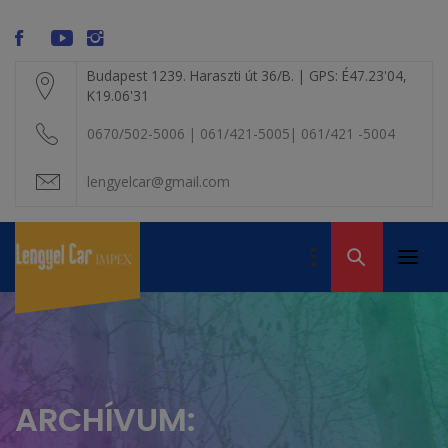
Skip
modal-check
to
content
Budapest 1239. Haraszti út 36/B. | GPS: É47.23'04,
K19.06'31
0670/502-5006 | 061/421-5005| 061/421 -5004
lengyelcar@gmail.com
LENGYEL CAR
IMPEX KFT. – A
Primar
Volvo alkatrész
VOLVO BONTÓ
Menu
kereskedelem
ARCHÍVUM: