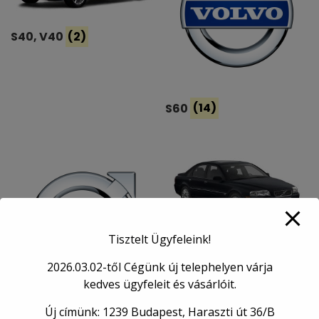
S40, V40
(2)
S60
(14)
Tisztelt Ügyfeleink!
S80
(2)
2026.03.02-től Cégünk új telephelyen várja
kedves ügyfeleit és vásárlóit.
Új címünk: 1239 Budapest, Haraszti út 36/B