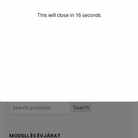
S70, V70, V70 XC
(5)
This will close in
15
seconds
XC70
(1)
XC90, V90 Cross
Country
(1)
Search
Search
for:
MODELL ÉS ÉVJÁRAT