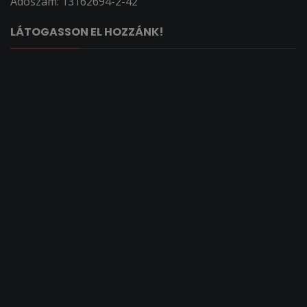
Adószám: 13162694-2-42
LÁTOGASSON EL HOZZÁNK!