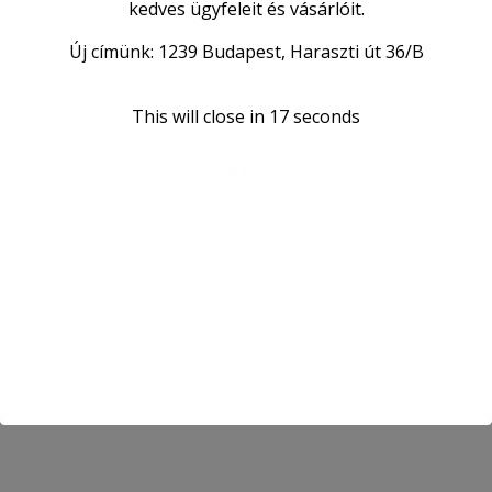
kedves ügyfeleit és vásárlóit.
Új címünk: 1239 Budapest, Haraszti út 36/B
This will close in
17
seconds
KAPCSOLAT
Lengyel Car Impex Kft.