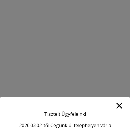
VÁLTÓ JAVÍTÁS
HOME
DIFFERENCIÁLMŰ ÉS VÁLTÓ JAVÍTÁS
ÉRDEKESSÉGEK, INFORMÁCIÓK
Tisztelt Ügyfeleink!
2026.03.02-től Cégünk új telephelyen várja