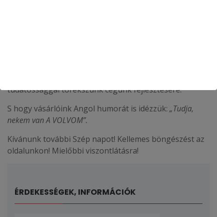
Nemzetköziségünket, elhívatottságunkat mi sem
bizonyítja jobban, mint:
Német: Mérnöki tudás
Svájci: Precizitás
Kínai, ázsiai: Szorgalom
Olasz üzleti szellem: Kis haszon, pörgő üzletpolitika.
A Svédek megalkották a svédacél fogalmát, Mi acélos
tudatossággal törekszünk cégünk fejlesztésére.
S hogy vásárlóink Angol humorát is idézzük:
„Tudja,
nekem van A VOLVOM”.
Kívánunk további Szép napot! Kellemes böngészést az
oldalunkon! Mielőbbi viszontlátásra!
ÉRDEKESSÉGEK, INFORMÁCIÓK