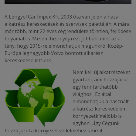
A Lengyel Car Impex Kft. 2003 óta van jelen a hazai
alkatrész kereskedések és szervizek palettáján. A mára
már több, mint 22 éves cég lendülete töretlen, fejlődése
folyamatos. Mi sem bizonyítja ezt jobban, mint az a
tény, hogy 2015-re elmondhatjuk magunkról Közép-
Európa legnagyobb Volvo bontott alkarész
kereskedése lettünk.
Nem kell új alkatrészeket
gyártani, ami hozzájárul
egy fenntarthatóbb
világhoz. Ez által
elmondhatjuk a használt
alkatrész kereskedelem
környezetkímélőbb is
egyben! „Így Cégünk
hozzá járul a környezet védelméhez s kicsit