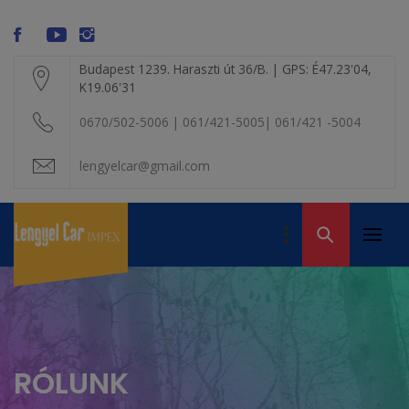
Skip
modal-check
to
content
Budapest 1239. Haraszti út 36/B. | GPS: É47.23'04,
K19.06'31
0670/502-5006 | 061/421-5005| 061/421 -5004
lengyelcar@gmail.com
LENGYEL CAR
IMPEX KFT. – A
Primar
Volvo alkatrész
VOLVO BONTÓ
Menu
kereskedelem
RÓLUNK