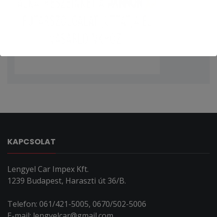
KAPCSOLAT
Lengyel Car Impex Kft.
1239 Budapest, Haraszti út 36/B.
Telefon: 061/421-5005, 0670/502-5006
E-mail: lengyelcar@gmail.com