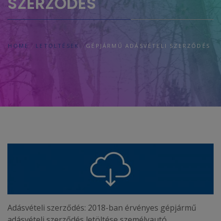
SZERZŐDÉS
HOME
LETÖLTÉSEK
GÉPJÁRMŰ ADÁSVÉTELI SZERZŐDÉS
Adásvételi szerződés: 2018-ban érvényes gépjármű
adásvételi szerződés letöltése személyautó,