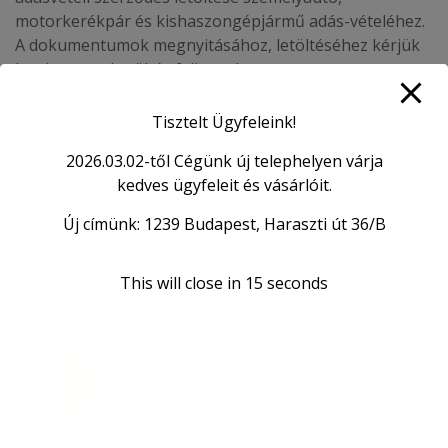
motorkerékpár és kishaszongépjármű adás-vételéhez.
A dokumentumok megnyitásához, letöltéséhez kérjük
kattintson a Letöltés feliratra!
Adásvételi szerződés:
Tisztelt Ügyfeleink!
Gépjármű adásvételi szerződés (4 példányban kell
2026.03.02-től Cégünk új telephelyen várja
kitölteni!)|
Letöltés
kedves ügyfeleit és vásárlóit.
Új címünk: 1239 Budapest, Haraszti út 36/B
ÉRDEKESSÉGEK, INFORMÁCIÓK
This will close in
15
seconds