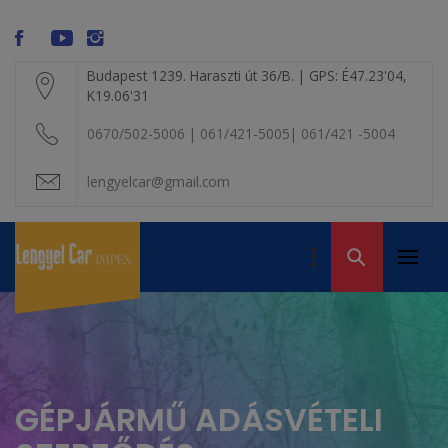
Skip
modal-check
to
content
Budapest 1239. Haraszti út 36/B. | GPS: É47.23'04,
K19.06'31
0670/502-5006 | 061/421-5005| 061/421 -5004
lengyelcar@gmail.com
LENGYEL CAR
IMPEX KFT. – A
Primar
Volvo alkatrész
VOLVO BONTÓ
Menu
kereskedelem
GÉPJÁRMŰ ADÁSVÉTELI