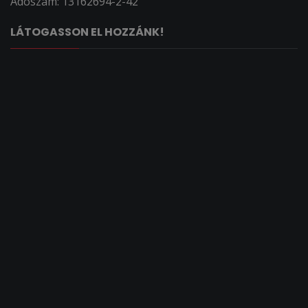
Adószám: 13162694-2-42
LÁTOGASSON EL HOZZÁNK!