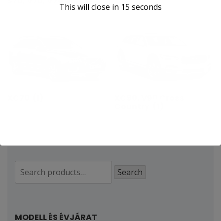
S70, V70, V70 XC
(5)
This will close in
15
seconds
XC70
(1)
XC90, V90 Cross
Country
(1)
Search
Search
for:
MODELL ÉS ÉVJÁRAT