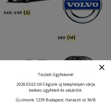
S40, V40
(2)
S60
(14)
Tisztelt Ügyfeleink!
2026.03.02-től Cégünk új telephelyen várja
S80
(2)
kedves ügyfeleit és vásárlóit.
Új címünk: 1239 Budapest, Haraszti út 36/B