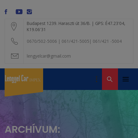
Skip
modal-check
to
content
Budapest 1239. Haraszti út 36/B. | GPS: É47.23'04,
K19.06'31
0670/502-5006 | 061/421-5005| 061/421 -5004
lengyelcar@gmail.com
LENGYEL CAR
IMPEX KFT. – A
Primar
Volvo alkatrész
VOLVO BONTÓ
Menu
kereskedelem
ARCHÍVUM: