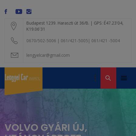
Skip
modal-check
to
content
Budapest 1239. Haraszti út 36/B. | GPS: É47.23'04,
K19.06'31
0670/502-5006 | 061/421-5005| 061/421 -5004
lengyelcar@gmail.com
LENGYEL CAR
IMPEX KFT. – A
Primar
Volvo alkatrész
VOLVO BONTÓ
Menu
kereskedelem
VOLVO GYÁRI ÚJ,