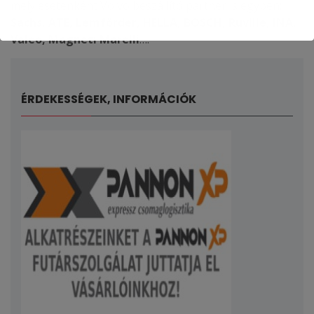
mely esetenként Volvo beszállító partner is egyben:
Sachs, ATE, Lemförder, HELLA, BOSCH, Ruville, INA,
Valeo, Magneti Marelli
….
ÉRDEKESSÉGEK, INFORMÁCIÓK