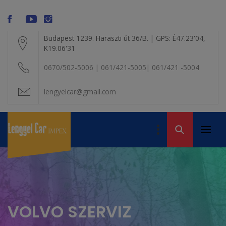
Skip
modal-check
to
content
Budapest 1239. Haraszti út 36/B. | GPS: É47.23'04,
K19.06'31
0670/502-5006 | 061/421-5005| 061/421 -5004
lengyelcar@gmail.com
LENGYEL CAR
IMPEX KFT. – A
Primar
Volvo alkatrész
VOLVO BONTÓ
Menu
kereskedelem
VOLVO SZERVIZ