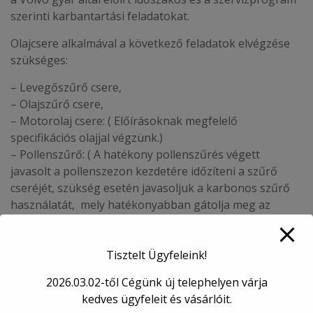
szerinti karbantartási feladatokat.
Olajcsere alkalmával a következő feladatok elvégzése
szükséges:
– Levegőszűrő csere,
– Olajszűrő csere,
– Motorolaj csere: ( Előírásoknak megfelelő
specifikációs olajjal végzünk.)
– Pollenszűrő: ( A hatékony pollenszűrés végett
javasolt a pollenszezon kezdetére időzíteni a szűrő
cseréjét, szükség esetén javasoljuk a karbonos szűrő
használatát, mely hatékonyabban gátolja meg az
utastérbe beáramló polleneket.)
– Üzemanyagszűrő csere: ( Általánosságban
elmondható, hogy minden második olaj csere
Tisztelt Ügyfeleink!
alkalmával, vagy kb. 50-60.000 Km megtétele után
2026.03.02-től Cégünk új telephelyen várja
javasolt.
kedves ügyfeleit és vásárlóit.
– Időszakos szervizintervallum törlés.​