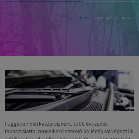
HOME
VOLVO SZERVIZ
Független márkaszervizként, több évtizedes
tapasztalattal rendelkező szerelő kollégákkal végezzük
a Volvo gyár által előírt időszakos és a szervizprogram