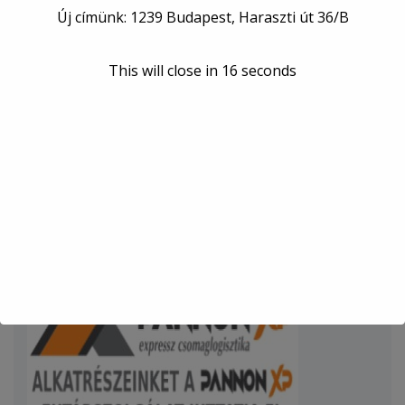
Új címünk: 1239 Budapest, Haraszti út 36/B
Az olajcserét Volvo gyári, vagy igény szerint minőségi
utángyártott szűrőkel, illetve gyári előírásoknak
megfelelő olajjal végezzük.
This will close in
15
seconds
Olajcsere alkalmával cégünk ingyenes
átvizsgálással kedveskedik Ügyfeleink részére.
ÉRDEKESSÉGEK, INFORMÁCIÓK