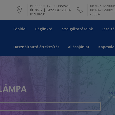
modal-check
Budapest 1239. Haraszti
0670/502-5006
út 36/B. | GPS: É47.23'04,
061/421-5005|
K19.06'31
-5004
Főoldal
Cégünkről
Szolgáltatásaink
Letölté
Használtautó értékesítés
Állásajánlat
Kapcsola
 LÁMPA
HO
LÁ