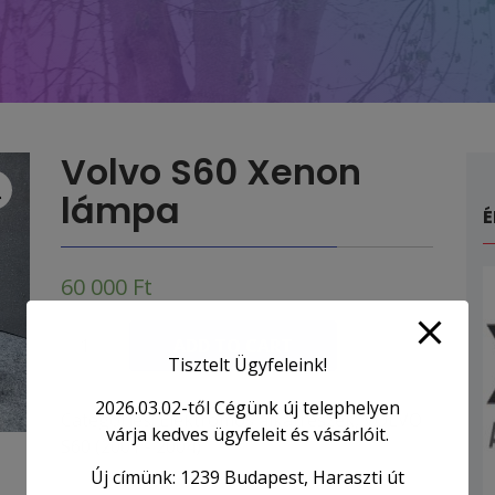
Volvo S60 Xenon
lámpa
É
60 000
Ft
Volvo
ADD TO CART
S60
Tisztelt Ügyfeleink!
Xenon
2026.03.02-től Cégünk új telephelyen
lámpa
Categories:
Elektromos alkatrészek
,
VOLVO
várja kedves ügyfeleit és vásárlóit.
quantity
S60 (2001 - 2004)
Új címünk: 1239 Budapest, Haraszti út