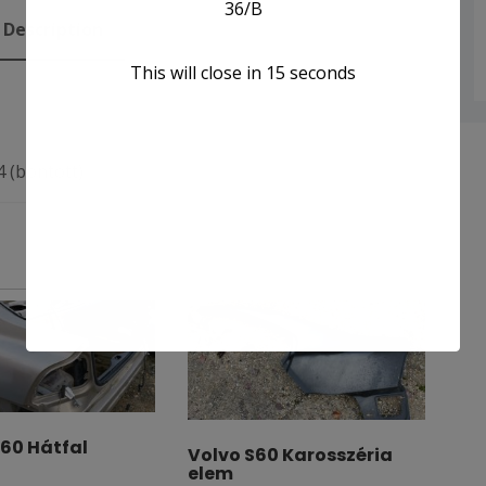
36/B
Description
This will close in
15
seconds
 (bontott)
S60 Hátfal
Volvo S60 Karosszéria
elem