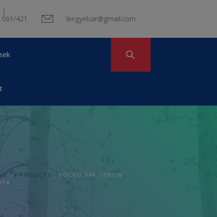
 |
 061/421
lengyelcar@gmail.com
sek
t
ME
PRODUCTS
VOLVO S60 XENON
MPA