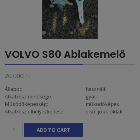
VOLVO S80 Ablakemelő
20 000
Ft
Állapot:
használt
Alkatrész minősége:
gyári
Működőképesség:
működőképes
Alkatrész elhelyezkedése:
első, jobb oldali
VOLVO
ADD TO CART
S80