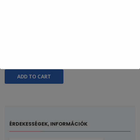
VOLVO V70 S60, S80,
Xc90, Xc70 Rem-modul
50 000
Ft
ADD TO CART
ÉRDEKESSÉGEK, INFORMÁCIÓK