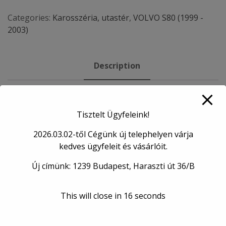
Ablakemelő
quantity
Categories:
Karosszéria, utastér
,
VOLVO S80 (1999 -
2003)
Description
Description
Tisztelt Ügyfeleink!
Állapot:
használt
2026.03.02-től Cégünk új telephelyen várja
Alkatrész minősége:
gyári
kedves ügyfeleit és vásárlóit.
Működőképesség:
működőképes
Új címünk: 1239 Budapest, Haraszti út 36/B
Alkatrész elhelyezkedése:
első, jobb oldali
This will close in
15
seconds
RELATED PRODUCTS