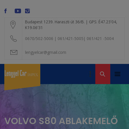
Skip
modal-check
to
content
Budapest 1239. Haraszti út 36/B. | GPS: É47.23'04,
K19.06'31
0670/502-5006 | 061/421-5005| 061/421 -5004
lengyelcar@gmail.com
LENGYEL CAR
IMPEX KFT. – A
Primar
Volvo alkatrész
VOLVO BONTÓ
Menu
kereskedelem
VOLVO S80 ABLAKEMELŐ